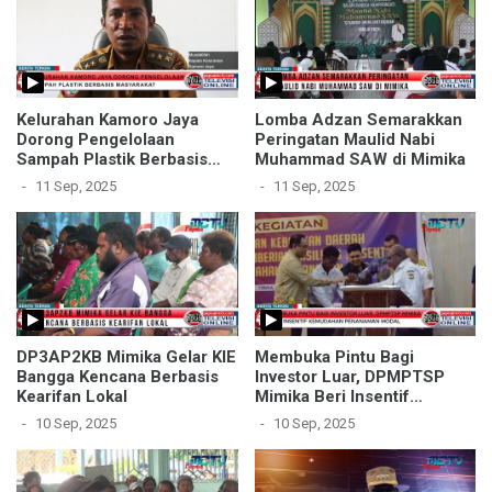
Kelurahan Kamoro Jaya
Lomba Adzan Semarakkan
Dorong Pengelolaan
Peringatan Maulid Nabi
Sampah Plastik Berbasis
Muhammad SAW di Mimika
Masyarakat
11 Sep, 2025
11 Sep, 2025
DP3AP2KB Mimika Gelar KIE
Membuka Pintu Bagi
Bangga Kencana Berbasis
Investor Luar, DPMPTSP
Kearifan Lokal
Mimika Beri Insentif
Kemudahan Penanaman
10 Sep, 2025
10 Sep, 2025
Modal