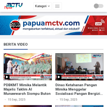
Kategori
BERITA VIDEO
PDBKMT Mimika Melantik
Dinas Ketahanan Pangan
Majelis Taklim Al
Mimika Menggelar
Munawwaroh Siompu Buton
Sosialisasi Pangan Bergizi
Bagi Siswa SD
15 Sep, 2025
15 Sep, 2025