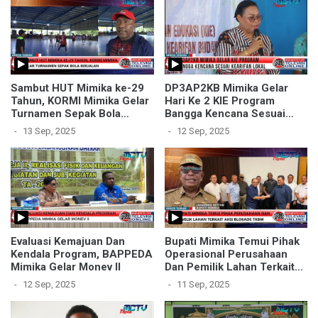
Sambut HUT Mimika ke-29
DP3AP2KB Mimika Gelar
Tahun, KORMI Mimika Gelar
Hari Ke 2 KIE Program
Turnamen Sepak Bola
Bangga Kencana Sesuai
Berjalan
Kearifan Lokal
13 Sep, 2025
12 Sep, 2025
Evaluasi Kemajuan Dan
Bupati Mimika Temui Pihak
Kendala Program, BAPPEDA
Operasional Perusahaan
Mimika Gelar Monev II
Dan Pemilik Lahan Terkait
Aksi Blokade TKBM
12 Sep, 2025
11 Sep, 2025