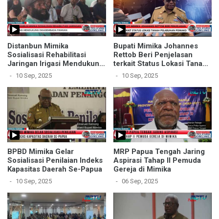
Distanbun Mimika
Bupati Mimika Johannes
Sosialisasi Rehabilitasi
Rettob Beri Penjelasan
Jaringan Irigasi Mendukung
terkait Status Lokasi Tanah
Swasembada Pangan
Pelabuhan Pomako
10 Sep, 2025
10 Sep, 2025
BPBD Mimika Gelar
MRP Papua Tengah Jaring
Sosialisasi Penilaian Indeks
Aspirasi Tahap II Pemuda
Kapasitas Daerah Se-Papua
Gereja di Mimika
10 Sep, 2025
06 Sep, 2025