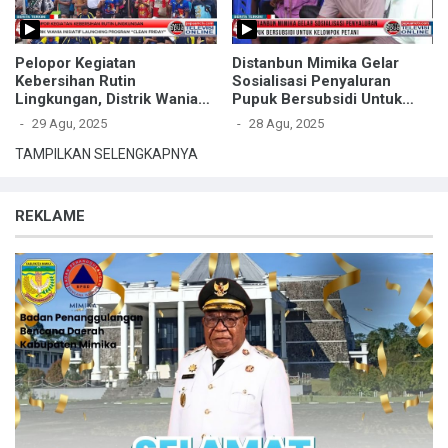
Pelopor Kegiatan
Distanbun Mimika Gelar
Kebersihan Rutin
Sosialisasi Penyaluran
Lingkungan, Distrik Wania
Pupuk Bersubsidi Untuk
Inisiatif Launching Program
Petani
29 Agu, 2025
28 Agu, 2025
“Clean Friday”
TAMPILKAN SELENGKAPNYA
REKLAME