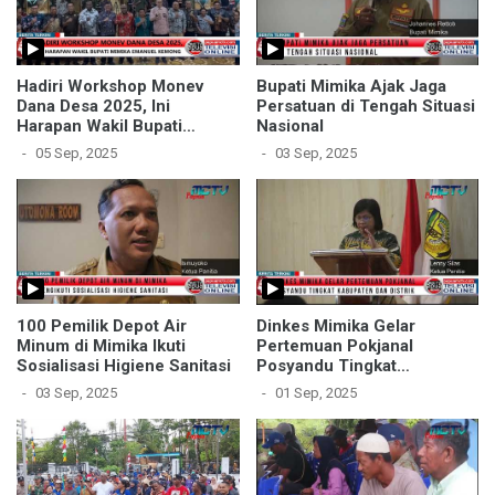
Hadiri Workshop Monev
Bupati Mimika Ajak Jaga
Dana Desa 2025, Ini
Persatuan di Tengah Situasi
Harapan Wakil Bupati
Nasional
Mimika Emanuel Kemong
05 Sep, 2025
03 Sep, 2025
100 Pemilik Depot Air
Dinkes Mimika Gelar
Minum di Mimika Ikuti
Pertemuan Pokjanal
Sosialisasi Higiene Sanitasi
Posyandu Tingkat
Kabupaten dan Distrik
03 Sep, 2025
01 Sep, 2025