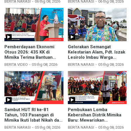
BERITA NARASI
06 thg 08, 2026
BERITA NARASI
06 thg 08, 2026
Pemberdayaan Ekonomi
Gelorakan Semangat
Otsus 2026: 435 KK di
Kelestarian Alam, Pdt. Iszak
Mimika Terima Bantuan
Lesirolo Imbau Warga
Ternak Babi
Mimika Jaga Kebersihan
BERITA VIDEO
05 thg 08, 2026
BERITA NARASI
05 thg 08, 2026
Sambut HUT RI ke-81
Pembukaan Lomba
Tahun, 103 Pasangan di
Kebersihan Distrik Mimika
Mimika Ikuti Isbat Nikah dan
Baru: Mewariskan
Nikah Massal
Lingkungan Sehat untuk
BERITA NARASI
05 thg 08, 2026
BERITA NARASI
05 thg 08, 2026
Masa Depan