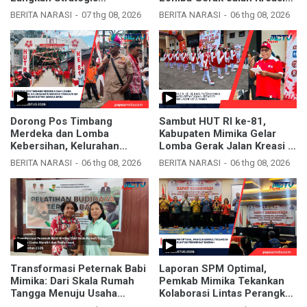
Kelurahan Timika Indah
dan Kebersihan
BERITA NARASI
07 thg 08, 2026
BERITA NARASI
06 thg 08, 2026
Menjelang HUT RI ke-81
Dorong Pos Timbang
Sambut HUT RI ke-81,
Merdeka dan Lomba
Kabupaten Mimika Gelar
Kebersihan, Kelurahan
Lomba Gerak Jalan Kreasi di
Wanagon Tingkatkan
Sepanjang Kota Timika
BERITA NARASI
06 thg 08, 2026
BERITA NARASI
06 thg 08, 2026
Sinergi dengan Distrik
Mimika Baru
Transformasi Peternak Babi
Laporan SPM Optimal,
Mimika: Dari Skala Rumah
Pemkab Mimika Tekankan
Tangga Menuju Usaha
Kolaborasi Lintas Perangkat
Mandiri dan Profesional
Daerah