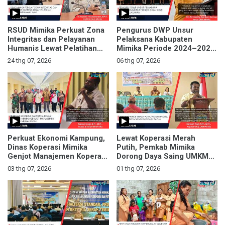
RSUD Mimika Perkuat Zona
Pengurus DWP Unsur
Integritas dan Pelayanan
Pelaksana Kabupaten
Humanis Lewat Pelatihan
Mimika Periode 2024–2029
Manajemen Rawat Inap
Resmi Dikukuhkan
24 thg 07, 2026
06 thg 07, 2026
Perkuat Ekonomi Kampung,
Lewat Koperasi Merah
Dinas Koperasi Mimika
Putih, Pemkab Mimika
Genjot Manajemen Koperasi
Dorong Daya Saing UMKM
Merah Putih
Asli Papua
03 thg 07, 2026
01 thg 07, 2026