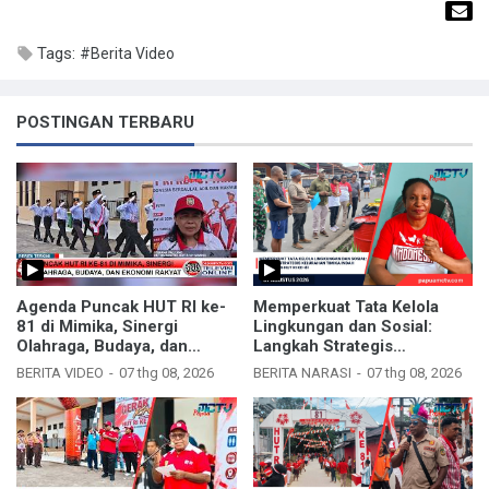
Tags:
#Berita Video
POSTINGAN TERBARU
Agenda Puncak HUT RI ke-
Memperkuat Tata Kelola
81 di Mimika, Sinergi
Lingkungan dan Sosial:
Olahraga, Budaya, dan
Langkah Strategis
Ekonomi Rakyat
Kelurahan Timika Indah
BERITA VIDEO
07 thg 08, 2026
BERITA NARASI
07 thg 08, 2026
Menjelang HUT RI ke-81