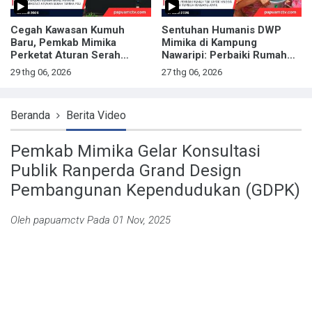
Cegah Kawasan Kumuh
Sentuhan Humanis DWP
Baru, Pemkab Mimika
Mimika di Kampung
Perketat Aturan Serah
Nawaripi: Perbaiki Rumah
Terima PSU
Tak Layak hingga Intervensi
29 thg 06, 2026
27 thg 06, 2026
Tumbuh Kembang Anak
Beranda
Berita Video
Pemkab Mimika Gelar Konsultasi
Publik Ranperda Grand Design
Pembangunan Kependudukan (GDPK)
Oleh
papuamctv
Pada 01 Nov, 2025