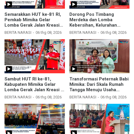
Semarakkan HUT ke-81 RI,
Dorong Pos Timbang
Pemkab Mimika Gelar
Merdeka dan Lomba
Lomba Gerak Jalan Kreasi
Kebersihan, Kelurahan
dan Kebersihan
Wanagon Tingkatkan
BERITA NARASI
06 thg 08, 2026
BERITA NARASI
06 thg 08, 2026
Sinergi dengan Distrik
Mimika Baru
Sambut HUT RI ke-81,
Transformasi Peternak Babi
Kabupaten Mimika Gelar
Mimika: Dari Skala Rumah
Lomba Gerak Jalan Kreasi di
Tangga Menuju Usaha
Sepanjang Kota Timika
Mandiri dan Profesional
BERITA NARASI
06 thg 08, 2026
BERITA NARASI
06 thg 08, 2026