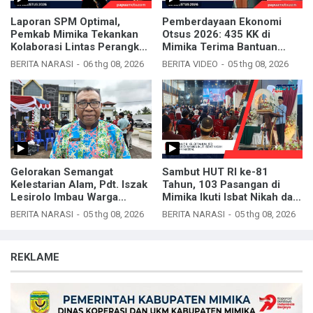
Laporan SPM Optimal,
Pemberdayaan Ekonomi
Pemkab Mimika Tekankan
Otsus 2026: 435 KK di
Kolaborasi Lintas Perangkat
Mimika Terima Bantuan
Daerah
Ternak Babi
BERITA NARASI
06 thg 08, 2026
BERITA VIDEO
05 thg 08, 2026
Gelorakan Semangat
Sambut HUT RI ke-81
Kelestarian Alam, Pdt. Iszak
Tahun, 103 Pasangan di
Lesirolo Imbau Warga
Mimika Ikuti Isbat Nikah dan
Mimika Jaga Kebersihan
Nikah Massal
BERITA NARASI
05 thg 08, 2026
BERITA NARASI
05 thg 08, 2026
REKLAME