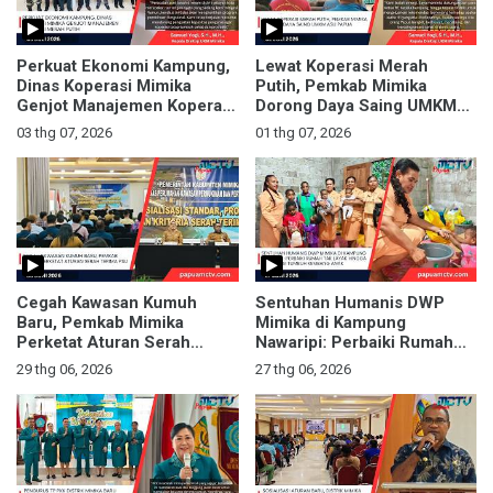
Perkuat Ekonomi Kampung,
Lewat Koperasi Merah
Dinas Koperasi Mimika
Putih, Pemkab Mimika
Genjot Manajemen Koperasi
Dorong Daya Saing UMKM
Merah Putih
Asli Papua
03 thg 07, 2026
01 thg 07, 2026
Cegah Kawasan Kumuh
Sentuhan Humanis DWP
Baru, Pemkab Mimika
Mimika di Kampung
Perketat Aturan Serah
Nawaripi: Perbaiki Rumah
Terima PSU
Tak Layak hingga Intervensi
29 thg 06, 2026
27 thg 06, 2026
Tumbuh Kembang Anak