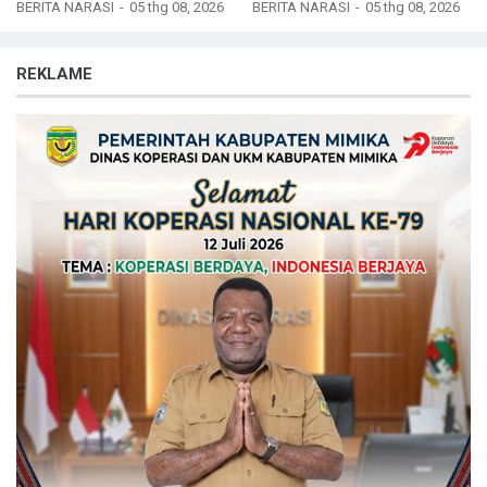
Nikah Massal
Lingkungan Sehat untuk
BERITA NARASI
05 thg 08, 2026
BERITA NARASI
05 thg 08, 2026
Masa Depan
REKLAME