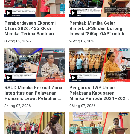
Pemberdayaan Ekonomi
Pemkab Mimika Gelar
Otsus 2026: 435 KK di
Bimtek LPSE dan Dorong
Mimika Terima Bantuan
Inovasi "SiKap OAP" untuk
Ternak Babi
Proteksi Ekonomi Lokal
05 thg 08, 2026
26 thg 07, 2026
RSUD Mimika Perkuat Zona
Pengurus DWP Unsur
Integritas dan Pelayanan
Pelaksana Kabupaten
Humanis Lewat Pelatihan
Mimika Periode 2024–2029
Manajemen Rawat Inap
Resmi Dikukuhkan
24 thg 07, 2026
06 thg 07, 2026