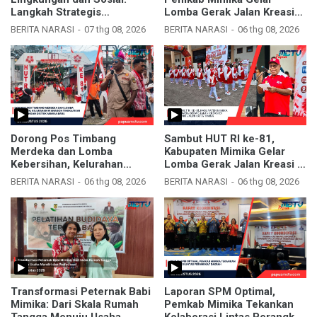
Langkah Strategis
Lomba Gerak Jalan Kreasi
Kelurahan Timika Indah
dan Kebersihan
BERITA NARASI
07 thg 08, 2026
BERITA NARASI
06 thg 08, 2026
Menjelang HUT RI ke-81
Dorong Pos Timbang
Sambut HUT RI ke-81,
Merdeka dan Lomba
Kabupaten Mimika Gelar
Kebersihan, Kelurahan
Lomba Gerak Jalan Kreasi di
Wanagon Tingkatkan
Sepanjang Kota Timika
BERITA NARASI
06 thg 08, 2026
BERITA NARASI
06 thg 08, 2026
Sinergi dengan Distrik
Mimika Baru
Transformasi Peternak Babi
Laporan SPM Optimal,
Mimika: Dari Skala Rumah
Pemkab Mimika Tekankan
Tangga Menuju Usaha
Kolaborasi Lintas Perangkat