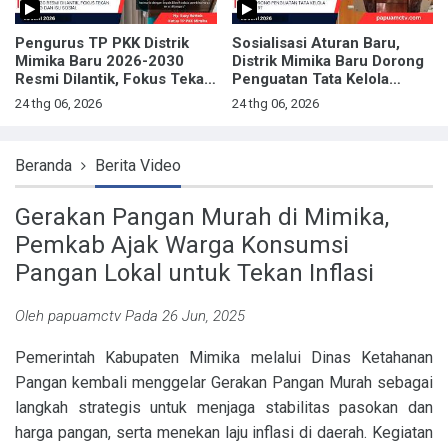
Pengurus TP PKK Distrik
Sosialisasi Aturan Baru,
Mimika Baru 2026-2030
Distrik Mimika Baru Dorong
Resmi Dilantik, Fokus Tekan
Penguatan Tata Kelola
Stunting dan Isu Sosial
Tingkat RT
24 thg 06, 2026
24 thg 06, 2026
Beranda
Berita Video
Gerakan Pangan Murah di Mimika,
Pemkab Ajak Warga Konsumsi
Pangan Lokal untuk Tekan Inflasi
Oleh
papuamctv
Pada 26 Jun, 2025
Pemerintah Kabupaten Mimika melalui Dinas Ketahanan
Pangan kembali menggelar Gerakan Pangan Murah sebagai
langkah strategis untuk menjaga stabilitas pasokan dan
harga pangan, serta menekan laju inflasi di daerah. Kegiatan