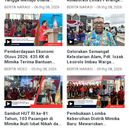
Mandiri dan Profesional
Daerah
BERITA NARASI
06 thg 08, 2026
BERITA NARASI
06 thg 08, 2026
Pemberdayaan Ekonomi
Gelorakan Semangat
Otsus 2026: 435 KK di
Kelestarian Alam, Pdt. Iszak
Mimika Terima Bantuan
Lesirolo Imbau Warga
Ternak Babi
Mimika Jaga Kebersihan
BERITA VIDEO
05 thg 08, 2026
BERITA NARASI
05 thg 08, 2026
Sambut HUT RI ke-81
Pembukaan Lomba
Tahun, 103 Pasangan di
Kebersihan Distrik Mimika
Mimika Ikuti Isbat Nikah dan
Baru: Mewariskan