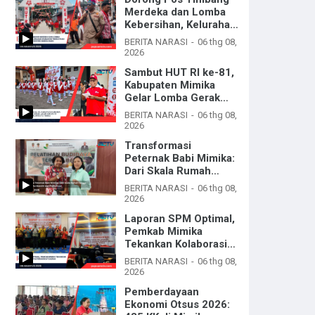
Merdeka dan Lomba
Kebersihan, Kelurahan
Wanagon Tingkatkan
BERITA NARASI
06 thg 08,
Sinergi dengan Distrik
2026
Mimika Baru
Sambut HUT RI ke-81,
Kabupaten Mimika
Gelar Lomba Gerak
Jalan Kreasi di
BERITA NARASI
06 thg 08,
Sepanjang Kota Timika
2026
Transformasi
Peternak Babi Mimika:
Dari Skala Rumah
Tangga Menuju Usaha
BERITA NARASI
06 thg 08,
Mandiri dan
2026
Profesional
Laporan SPM Optimal,
Pemkab Mimika
Tekankan Kolaborasi
Lintas Perangkat
BERITA NARASI
06 thg 08,
Daerah
2026
Pemberdayaan
Ekonomi Otsus 2026: