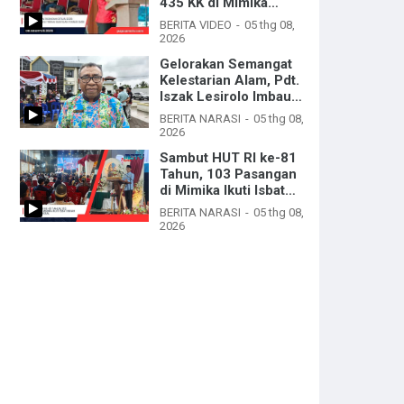
435 KK di Mimika
Terima Bantuan
BERITA VIDEO
05 thg 08,
Ternak Babi
2026
Gelorakan Semangat
Kelestarian Alam, Pdt.
Iszak Lesirolo Imbau
Warga Mimika Jaga
BERITA NARASI
05 thg 08,
Kebersihan
2026
Sambut HUT RI ke-81
Tahun, 103 Pasangan
di Mimika Ikuti Isbat
Nikah dan Nikah
BERITA NARASI
05 thg 08,
Massal
2026