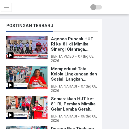
POSTINGAN TERBARU
Agenda Puncak HUT
RI ke-81 di Mimika,
Sinergi Olahraga,
Budaya, dan Ekonomi
BERITA VIDEO
07 thg 08,
Rakyat
2026
Memperkuat Tata
Kelola Lingkungan dan
Sosial: Langkah
Strategis Kelurahan
BERITA NARASI
07 thg 08,
Timika Indah
2026
Menjelang HUT RI ke-
Semarakkan HUT ke-
81
81 RI, Pemkab Mimika
Gelar Lomba Gerak
Jalan Kreasi dan
BERITA NARASI
06 thg 08,
Kebersihan
2026
Dorong Pos Timbang